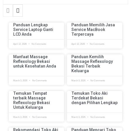
Panduan Lengkap
Panduan Memilih Jasa
Service Laptop Ganti
Service MacBook
LCD Anda
Terpercaya
April 12, 2026
No Comments
April 12, 2026
No Comments
Manfaat Massage
Panduan Kemilih
Reflexology Bekasi
Massage Reflexology
untuk Kesehatan Anda
Bekasi Terbaik
Keluarga
March 3, 2026
No Comments
March 3, 2026
No Comments
Temukan Tempat
Temukan Toko Aki
terbaik Massage
Terdekat Bekasi
Reflexology Bekasi
dengan Pilihan Lengkap
Untuk Keluarga
March 3, 2026
No Comments
March 3, 2026
No Comments
Rekomendasi Toko Aki
Panduan Mencari Toko