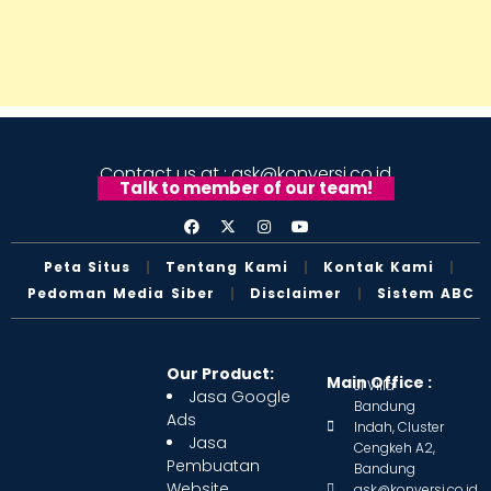
Contact us at : ask@konversi.co.id
Talk to member of our team!
Peta Situs
Tentang Kami
Kontak Kami
Pedoman Media Siber
Disclaimer
Sistem ABC
Our Product:
Main Office :
Jl Villa
Jasa Google
Bandung
Ads
Indah, Cluster
Jasa
Cengkeh A2,
Pembuatan
Bandung
Website
ask@konversi.co.id