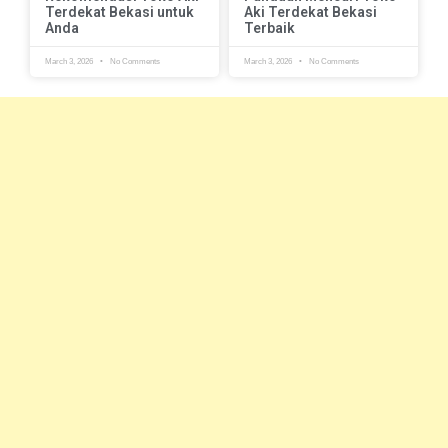
Terdekat Bekasi untuk
Aki Terdekat Bekasi
Anda
Terbaik
March 3, 2026
No Comments
March 3, 2026
No Comments