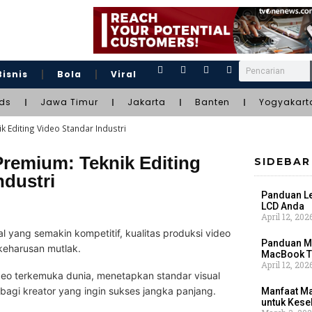
Bisnis
Bola
Viral
ds
Jawa Timur
Jakarta
Banten
Yogyakart
 Editing Video Standar Industri
Premium: Teknik Editing
SIDEBAR
ndustri
Panduan Le
LCD Anda
April 12, 202
l yang semakin kompetitif, kualitas produksi video
Panduan Me
 keharusan mutlak.
MacBook T
April 12, 202
deo terkemuka dunia, menetapkan standar visual
bagi kreator yang ingin sukses jangka panjang.
Manfaat Ma
untuk Kese