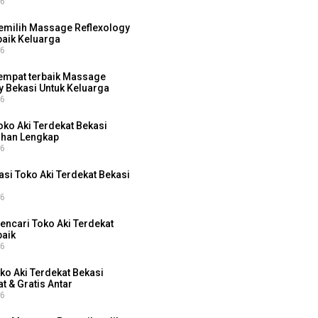
26
emilih Massage Reflexology
baik Keluarga
26
empat terbaik Massage
y Bekasi Untuk Keluarga
26
ko Aki Terdekat Bekasi
ihan Lengkap
26
i Toko Aki Terdekat Bekasi
26
ncari Toko Aki Terdekat
baik
26
ko Aki Terdekat Bekasi
t & Gratis Antar
26