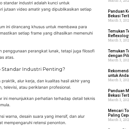
March 3, 20
o standar industri adalah kunci untuk
jutaan video amatir yang dipublikasikan setiap
Panduan K
Bekasi Ter
March 3, 20
um ini dirancang khusus untuk membawa para
Temukan T
memastikan setiap frame yang dihasilkan memenuhi
Reflexolog
March 3, 20
 penggunaan perangkat lunak, tetapi juga filosofi
Temukan To
dengan Pil
las atas.
March 3, 20
 Standar Industri Penting?
Rekomendas
untuk Anda
March 3, 20
praktik, alur kerja, dan kualitas hasil akhir yang
m, televisi, atau periklanan profesional.
Panduan Me
Bekasi Ter
 ini menunjukkan perhatian terhadap detail teknis
March 3, 20
emula.
Mencari To
Paling Cepa
nsi warna, desain suara yang imersif, dan alur
March 3, 20
at mempengaruhi retensi penonton.