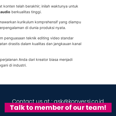
konten telah berakhir; inilah waktunya untuk
 audio
berkualitas tinggi.
enawarkan kurikulum komprehensif yang diampu
berpengalaman di dunia produksi nyata.
m penguasaan teknik editing video standar
atan drastis dalam kualitas dan jangkauan kanal
perjalanan Anda dari kreator biasa menjadi
gani di industri.
Contact us at : ask@konversi.co.id
Talk to member of our team!